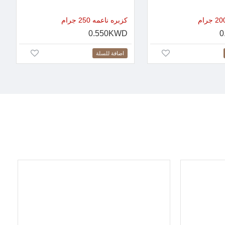
كزبره ناعمه 250 جرام
0.550KWD
0
اضافة للسلة