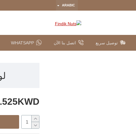
ARABIC
توصيل سريع
اتصل بنا الآن
WHATSAPP
لوم
0.525KWD