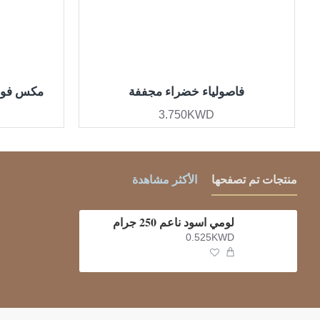
فاصولياء خضراء مجففة
مكس فواك
3.750KWD
منتجات تم تصفحها
الأكثر مشاهدة
لومي اسود ناعم 250 جرام
0.525KWD