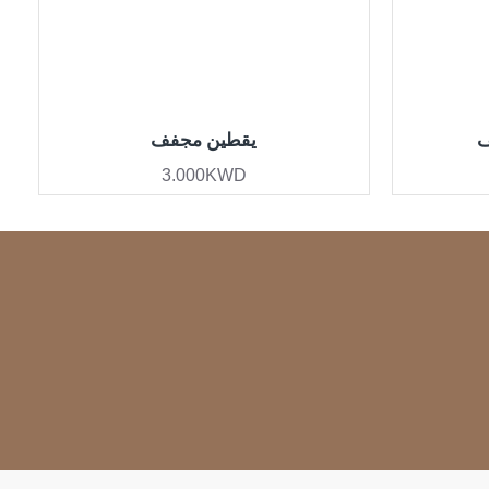
ف
يقطين مجفف
3.000KWD