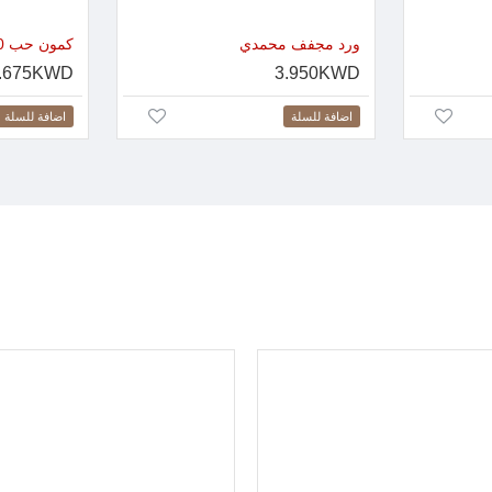
ورد مجفف محمدي
كمون حب 200 جرام
.675KWD
3.950KWD
اضافة للسلة
اضافة للسلة