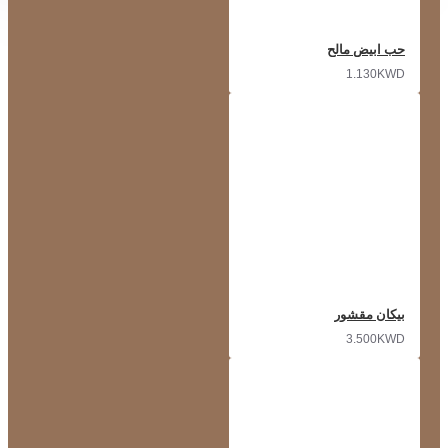
حب ابيض مالح
1.130KWD
بيكان مقشور
3.500KWD