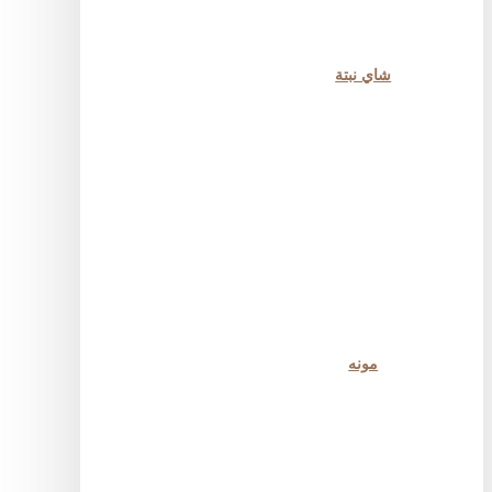
شاي نبتة
مونه