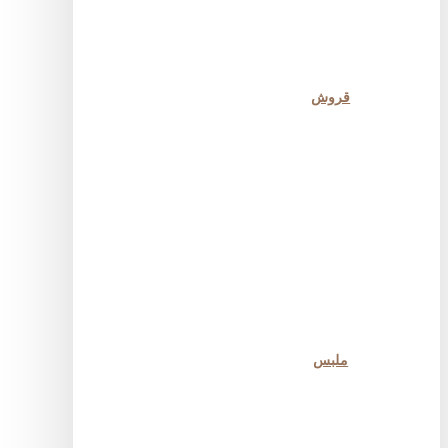
قروش
ملبس