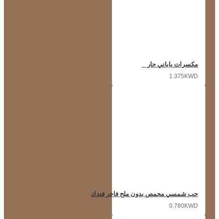
مكسرات ياباني حار
1.375KWD
حب شمسي محمص بدون ملح فاخر فندك
0.780KWD