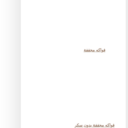
فواكه مجففة
فواكه مجففة بدون سكر