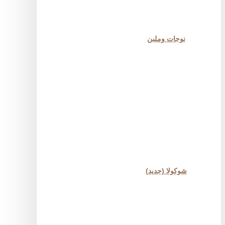
نوجات وملبن
شوكولا (جديد)