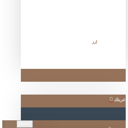
ارز
ربتك
ARABIC