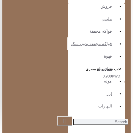
قروش
ملبس
فواكه مجففة
فواكه مجففة بدون سكر
قهوة
حب سوبر مالح مصري
شاي نبتة
0.900KWD
مونه
ارز
البهارات