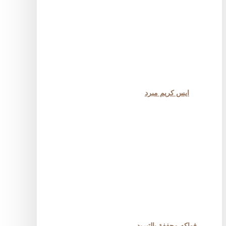
ايس كريم مبرد
فواكه مجففة بالتبريد