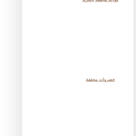
خضروات مجففة