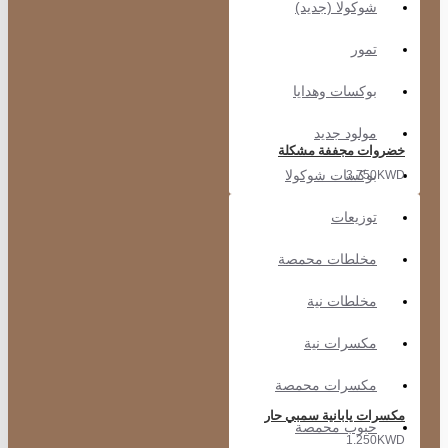
شوكولا (جديد)
تمور
بوكسات وهدايا
مولود جديد
خضروات مجففة مشكلة
بوكسات شوكولا
3.750KWD
توزيعات
مخلطات محمصة
مخلطات نية
مكسرات نية
مكسرات محمصة
مكسرات يابانية سمبي حار
حبوب محمصة
1.250KWD