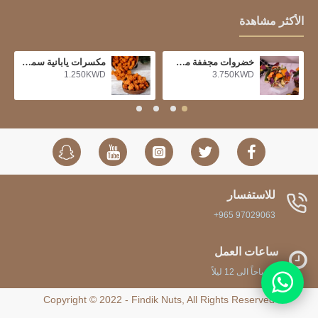
الأكثر مشاهدة
خضروات مجففة مشكلة
مكسرات يابانية سمبي حار
1.250KWD
3.750KWD
للاستفسار
+965 97029063
ساعات العمل
8 صباحاً الى 12 ليلاً
Copyright © 2022 - Findik Nuts, All Rights Reserved