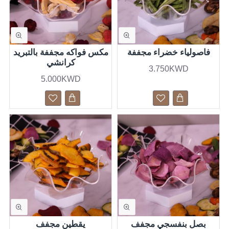
فاصولياء خضراء مجففة
مكس فواكه مجففة بالتبريد
كرانشي
3.750KWD
5.000KWD
بصل بنفسجي مجفف
يقطين مجفف