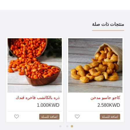
تؤكل بين الوجبات الرئيسية تتميز بألوانها الزاهية وأشكالها المختلفة
مستطيل ،مربع ،مدور وهذا ماجعلها مفضلة لدى الأطفال عن بقية أنواع
المكسرات.
منتجات ذات صلة
المكسرات تصنع من الأرز وهذا ما جعلها سناك مفيد وجيد.
تحضير المكسرات يستغرق 15 يوم وتحضر بطريقتين إما بالخبز أو
بالقلي وتعتبر الأنواع المخبوزة منها سناك مناسب للأشخاص الذين يتبعون
نظام حمية غذائية .
قد تكون المكسرات أقل سعرات حرارية من غيرها ولكن هذا لا يعني أن
تكون الوجبة الأساسية نتناولها بين الوجبات ولا سيما عند اتباع حمية
غذائية, فضلاً إلى أنه يجب الانتباه إلى الملونات التي تستخدم في تلوينها.
بشكل عام هي وجبة مسلية بين الوجبات على أن لا يتم الاكثار منها.
كاجو جامبو مدخن
ذره بالكاتشب فاخره فندك
1.000KWD
2.580KWD
اضافة للسلة
اضافة للسلة