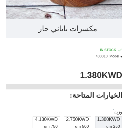
مكسرات ياباني حار
IN STOCK
400010
Model:
1.380KWD
الخيارات المتاحة:
وزن
4.130KWD
2.750KWD
1.380KWD
750 gm
500 gm
250 gm