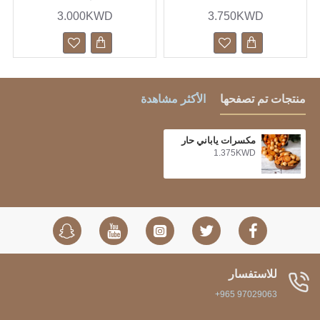
3.000KWD
3.750KWD
منتجات تم تصفحها
الأكثر مشاهدة
مكسرات ياباني حار
1.375KWD
للاستفسار
+965 97029063