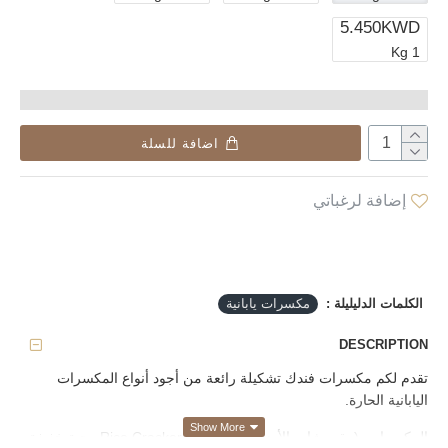
5.450KWD
1 Kg
اضافة للسلة
إضافة لرغباتي
الكلمات الدليليلة :
مكسرات يابانية
DESCRIPTION
تقدم لكم مكسرات فندك تشكيلة رائعة من أجود أنواع المكسرات
اليابانية الحارة.
المكسرات (مقرمشات الأرز) وفي العالم Rice Crackers وجبة خفيفة