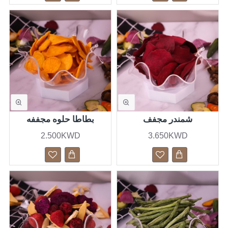
شمندر مجفف
بطاطا حلوه مجففه
2.500KWD
3.650KWD