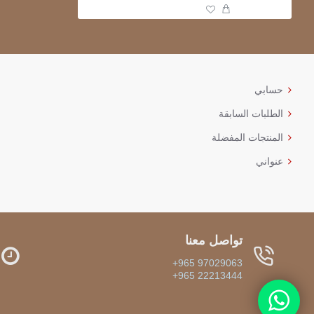
حسابي
الطلبات السابقة
المنتجات المفضلة
عنواني
تواصل معنا
+965 97029063
+965 22213444