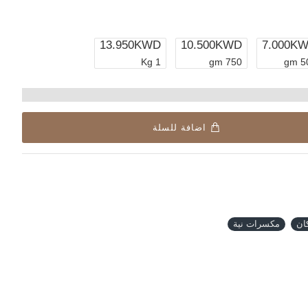
13.950KWD
10.500KWD
7.000K
1 Kg
750 gm
50
اضافة للسلة
ان
مكسرات نية