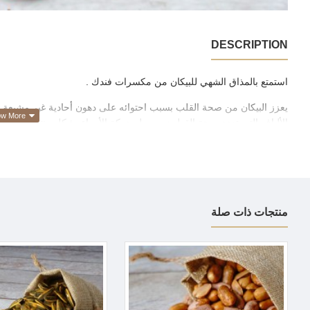
DESCRIPTION
استمتع بالمذاق الشهي للبيكان من مكسرات فندك .
يعزز البيكان من صحة القلب بسبب احتوائه على دهون أحادية غير مشبعة 
الألياف التي تعزز صحة القولون ويسهل حركة الأمعاء بشكل منتظم. ويعد ال
مما يساعد على الحفاظ على البشرة والجلد، ويمنع تطور مشاكل الجلد.
منتجات ذات صلة