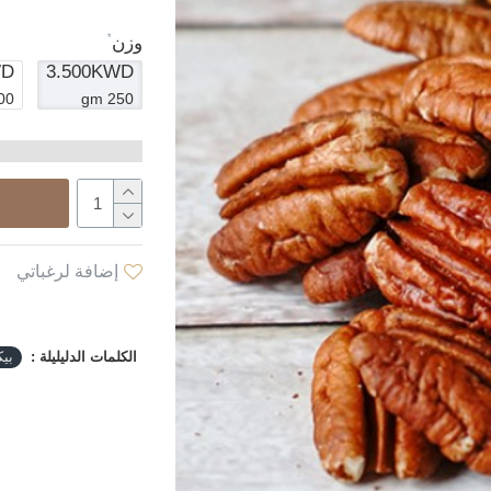
وزن
WD
3.500KWD
0 gm
250 gm
إضافة لرغباتي
الكلمات الدليليلة :
بيك