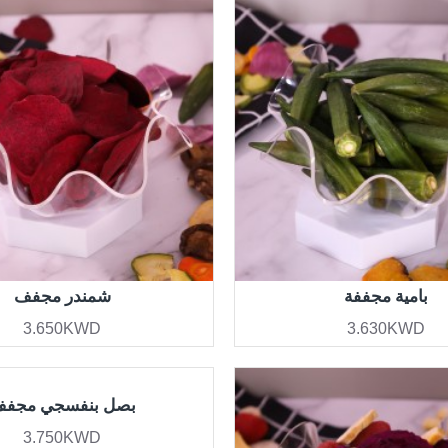
بامية مجففة
شمندر مجفف
3.650KWD
3.630KWD
بصل بنفسجي مجف
3.750KWD