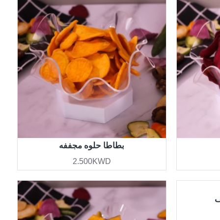
بطاطا حلوه مجففه
2.500KWD
ف