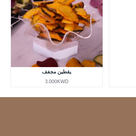
يقطين مجفف
3.000KWD