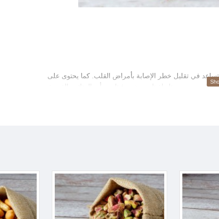
تساعد في تقليل خطر الإصابة بأمراض القلب. كما يحتوى على
بيكان مصدر ممتاز لفيتامين ھ ، وفيتامين أ، والزنك، والفوسفور،